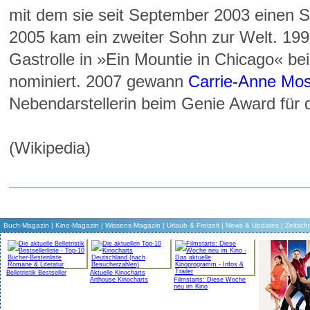
mit dem sie seit September 2003 einen 
2005 kam ein zweiter Sohn zur Welt. 1997
Gastrolle in »Ein Mountie in Chicago« b
nominiert. 2007 gewann
Carrie-Anne Mo
Nebendarstellerin beim Genie Award für
(Wikipedia)
Buch-Magazin
|
Kino-Magazin
|
Wissens-Magazin
|
Urlaub & Freizeit
|
News & Updates
|
Zeitschr
Belletristik Bestseller
Aktuelle Kinocharts
Arthouse Kinocharts
Filmstarts: Diese Woche
neu im Kino