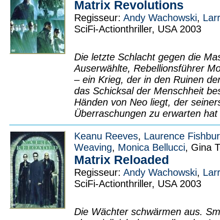
Matrix Revolutions
Regisseur:
Andy Wachowski
,
Lar
SciFi-Actionthriller, USA 2003
Die letzte Schlacht gegen die M
Auserwählte, Rebellionsführer M
– ein Krieg, der in den Ruinen der
das Schicksal der Menschheit bes
Händen von Neo liegt, der seiner
Überraschungen zu erwarten hat 
Keanu Reeves
,
Laurence Fishbu
Weaving
,
Monica Bellucci
, Gina T
Matrix Reloaded
Regisseur:
Andy Wachowski
,
Lar
SciFi-Actionthriller, USA 2003
Die Wächter schwärmen aus. Smith 