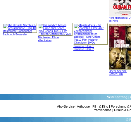
Film-Highlights: 
im Kino
Sachbuch Bestseller
Die besten Filme
aller Zeiten
Teuerste Filme 1
Teuerste Filme 2
Oscar Special:
Bester Film
Seitenanfang
|
Abo-Service
|
Arthouse
|
Film & Kino
|
Forschung & 
Prämienabos
|
Urlaub & Re
©
|