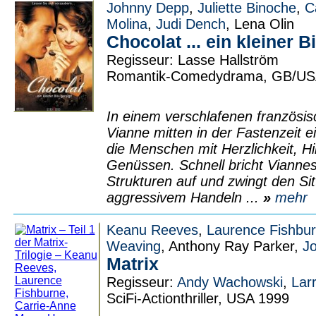
Johnny Depp
,
Juliette Binoche
,
C
Molina
,
Judi Dench
, Lena Olin
Chocolat ... ein kleiner 
Regisseur: Lasse Hallström
Romantik-Comedydrama, GB/US
In einem verschlafenen französis
Vianne mitten in der Fastenzeit e
die Menschen mit Herzlichkeit, Hi
Genüssen. Schnell bricht Viannes
Strukturen auf und zwingt den Si
aggressivem Handeln ...
»
mehr
Keanu Reeves
,
Laurence Fishbu
Weaving
, Anthony Ray Parker,
Jo
Matrix
Regisseur:
Andy Wachowski
,
Lar
SciFi-Actionthriller, USA 1999