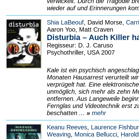
verwickelt. Durch die Tragödie br
wieder auf und Erinnerungen ko
Shia LaBeouf
, David Morse,
Carr
Aaron Yoo, Matt Craven
Disturbia – Auch Killer 
Regisseur: D. J. Caruso
Psychothriller, USA 2007
Kale ist ein psychisch angeschla
Monaten Hausarrest verurteilt wir
verprügelt hat. Eine elektronisc
unmöglich, sich mehr als zehn M
entfernen. Aus Langeweile beginn
Fernglas und Videotechnik erst 
beschatten ...
»
mehr
Keanu Reeves
,
Laurence Fishbu
Weaving
,
Monica Bellucci
,
Harold